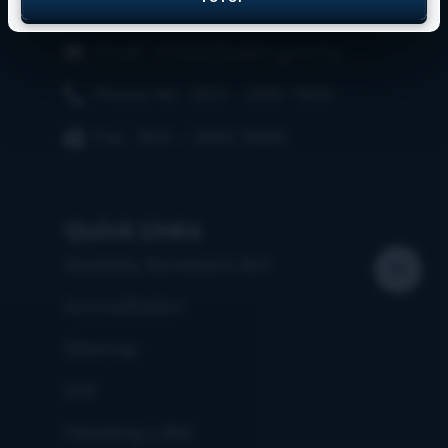
Email : info[at]bqsm.gov.my
Phone No : 603 – 2610 7809
Fax : 603 – 2692 5680
Quick Links
Quantity Surveyors Act
Accreditation
Sitemap
SOF
Pekeliling LJBM