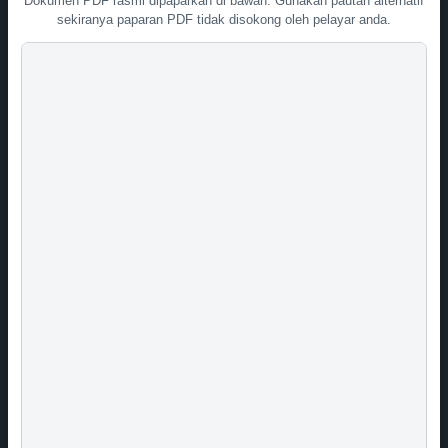
Dokumen PDF rasmi dipaparkan di bawah. Gunakan pautan alternatif
sekiranya paparan PDF tidak disokong oleh pelayar anda.
Board of Quantity
Surveyors Malaysia
(BQSM) is not
responsible for any
loss or damage
suffered by users
after using the
information in this
website
.
BQSM will not be