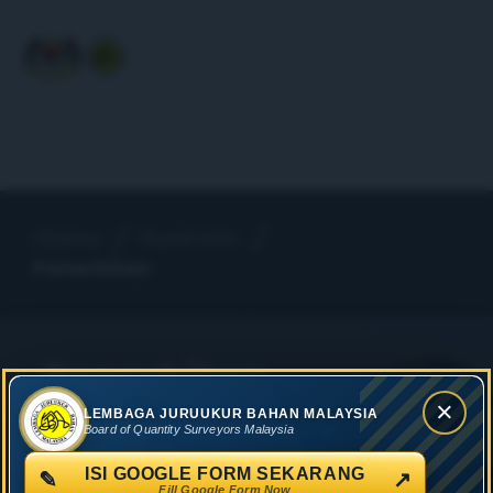
Utama
Pusat Info
Penerbitan
Penerbitan
×
LEMBAGA JURUUKUR BAHAN MALAYSIA
Board of Quantity Surveyors Malaysia
ISI GOOGLE FORM SEKARANG
✎
↗
Fill Google Form Now