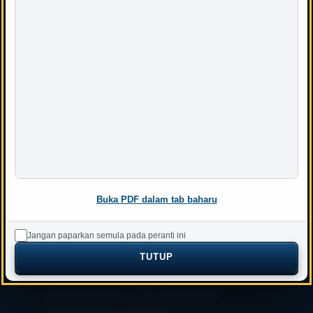
Faks : 603 – 2692 5680
Pautan Pantas
Akta Juruukur Bahan
Akreditasi Yang Diiktiraf
Peta Laman
Buka PDF dalam tab baharu
Skala FI
Pekeliling LJBM
Jangan paparkan semula pada peranti ini
TUTUP
Buletin QS-Link
Assessment of Professional