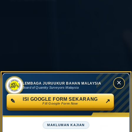
×
LEMBAGA JURUUKUR BAHAN MALAYSIA
Board of Quantity Surveyors Malaysia
ISI GOOGLE FORM SEKARANG
✎
↗
Fill Google Form Now
Application for
Structural Change of
MAKLUMAN KAJIAN