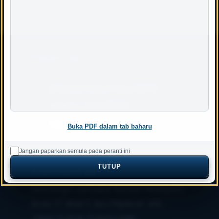
Cloud Tag
BQSM Member(11)
Ahli LJBM(12)
reqsys(4)
Buka PDF dalam tab baharu
Jangan paparkan semula pada peranti ini
TUTUP
Contact us
Lembaga Juruukur Bahan Malaysia
Aras 17, Blok F, Ibu Pejabat JKR,
Jalan Sultan Salahuddin,