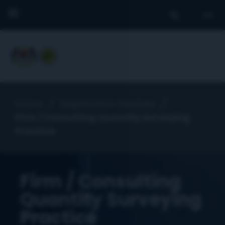
Home
Registration Services
Firm / Consulting Quantity Surveying
Practice
Firm / Consulting
Quantity Surveying
Practice