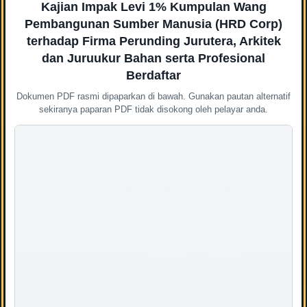
Kajian Impak Levi 1% Kumpulan Wang
Consulting Quantity
Pembangunan Sumber Manusia (HRD Corp)
terhadap Firma Perunding Jurutera, Arkitek
dan Juruukur Bahan serta Profesional
Surveying Practice
Berdaftar
Dokumen PDF rasmi dipaparkan di bawah. Gunakan pautan alternatif
sekiranya paparan PDF tidak disokong oleh pelayar anda.
Online Services