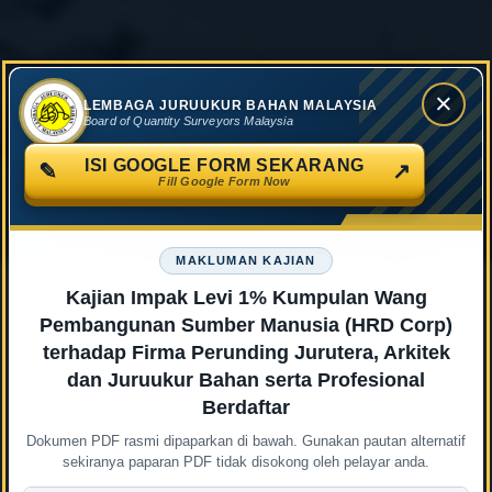
×
LEMBAGA JURUUKUR BAHAN MALAYSIA
Board of Quantity Surveyors Malaysia
ISI GOOGLE FORM SEKARANG
✎
↗
Fill Google Form Now
MAKLUMAN KAJIAN
Kajian Impak Levi 1% Kumpulan Wang
Pembangunan Sumber Manusia (HRD Corp)
terhadap Firma Perunding Jurutera, Arkitek
dan Juruukur Bahan serta Profesional
Berdaftar
Dokumen PDF rasmi dipaparkan di bawah. Gunakan pautan alternatif
sekiranya paparan PDF tidak disokong oleh pelayar anda.