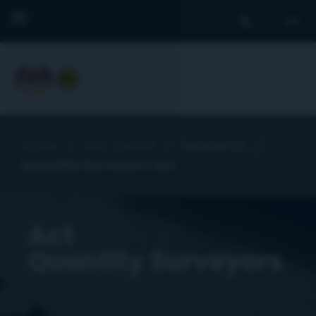
Home
Info Centre
Reference
Quantity Surveyors Act
Act
Quantity Surveyors