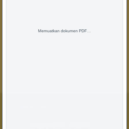
UPDATED TEXT OF REPRINT
- AS AT 1 MAY 2016)
Memuatkan dokumen PDF…
Download PDF
Cloud Tag
reqsys(4)
BQSM