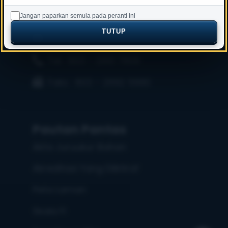
50582 Kuala Lumpur
Jangan paparkan semula pada peranti ini
TUTUP
E-mel : info[at]bqsm.gov.my
Tel : 603 – 2610 7809
Faks : 603 – 2692 5680
Pautan Pantas
Akta Juruukur Bahan
Akreditasi Yang Diiktiraf
Peta Laman
Skala FI