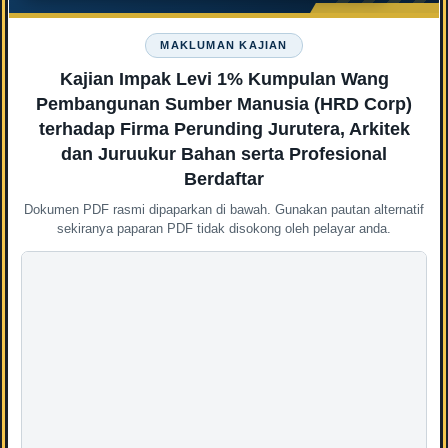
Nama
MAKLUMAN KAJIAN
Kajian Impak Levi 1% Kumpulan Wang
Pembangunan Sumber Manusia (HRD Corp)
No. Telefon
terhadap Firma Perunding Jurutera, Arkitek
dan Juruukur Bahan serta Profesional
Berdaftar
Dokumen PDF rasmi dipaparkan di bawah. Gunakan pautan alternatif
E-mel
sekiranya paparan PDF tidak disokong oleh pelayar anda.
Subjek
Mesej