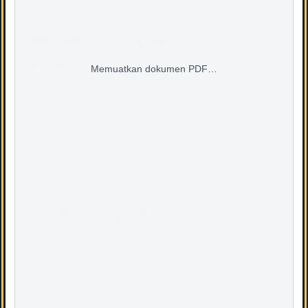
Waktu Operasi
Kami
Memuatkan dokumen PDF…
Isnin – Jumaat
8.30 pagi – 5.30 petang
1.00 tengahari – 2.00 petang ( Waktu Rehat )
12.15 tengahari – 2.45 petang ( Waktu Rehat – Jumaat )
Hubungi Kami :
E-mel : info[at]bqsm[dot]gov[dot]my
Tel: +603 – 2610 7809
Faks: +603 – 2692 5680