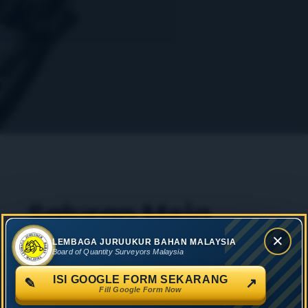
Saluran Meja
Bantuan
×
LEMBAGA JURUUKUR BAHAN MALAYSIA
Board of Quantity Surveyors Malaysia
Ruang bertanda (*) adalah WAJIB untuk
ISI GOOGLE FORM SEKARANG
✎
↗
diisi.
Fill Google Form Now