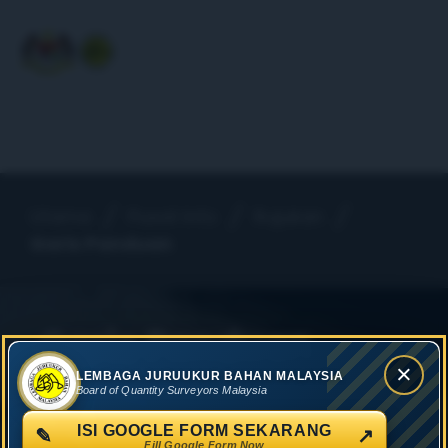
Utama
Pusat Info
Rujukan
Garis Panduan
Garis Panduan
×
LEMBAGA JURUUKUR BAHAN MALAYSIA
Board of Quantity Surveyors Malaysia
ISI GOOGLE FORM SEKARANG
✎
↗
Fill Google Form Now