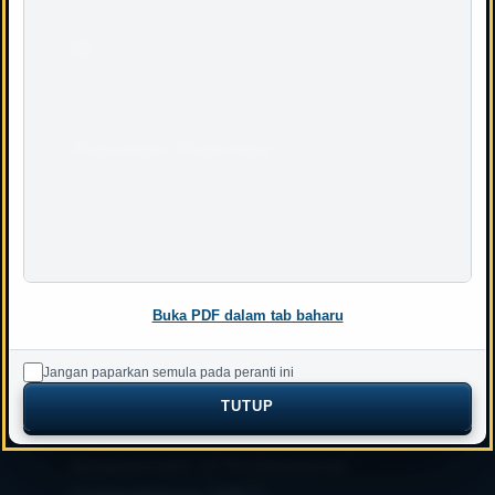
Faks : 603 – 2692 5680
Pautan Pantas
Akta Juruukur Bahan
Akreditasi Yang Diiktiraf
Peta Laman
Buka PDF dalam tab baharu
Skala FI
Pekeliling LJBM
Jangan paparkan semula pada peranti ini
TUTUP
Buletin QS-Link
Assessment of Professional