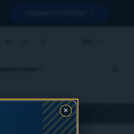
Log Masuk ke ReQSys
BM
EN
HUBUNGI KAMI
×