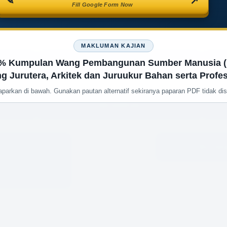
✎
↗
Fill Google Form Now
MAKLUMAN KAJIAN
n
Pekeliling
 1% Kumpulan Wang Pembangunan Sumber Manusia (
g Jurutera, Arkitek dan Juruukur Bahan serta Profes
arkan di bawah. Gunakan pautan alternatif sekiranya paparan PDF tidak dis
Akreditasi
e
Boran
)