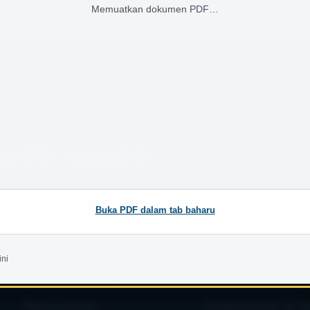
Memuatkan dokumen PDF…
er(11)
reqsys(4)
Buka PDF dalam tab baharu
Pautan Pantas
Akta Juruukur Bahan
Pekeliling LJBM
ini
Akreditasi Yang Diiktiraf
Buletin QS-Link
Peta Laman
Assessment of Pr