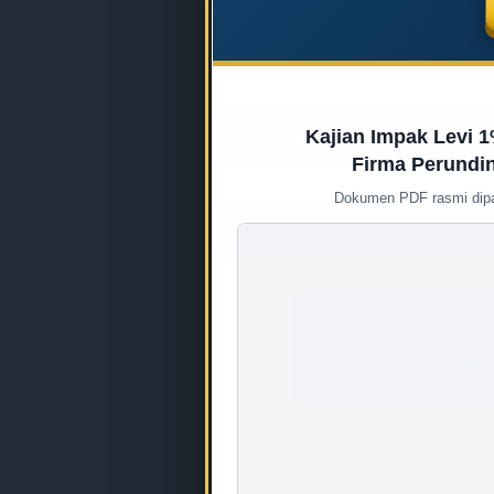
Akta Juruukur Baha
Kajian Impak Levi
Firma Perundin
Dokumen PDF rasmi dipap
CPD
Scal
of
Fees
(SOF