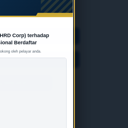
Garis Panduan
HRD Corp) terhadap
ional Berdaftar
okong oleh pelayar anda.
APC
g Berkaitan