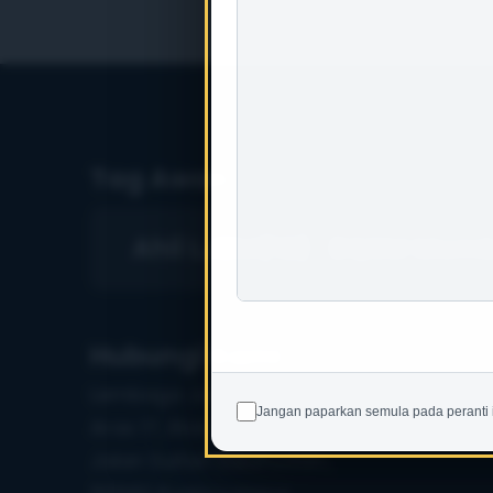
Tag Awan
Ahli LJBM(12)
BQSM Memb
Hubungi Kami
Lembaga Juruukur Bahan Malaysia
Jangan paparkan semula pada peranti 
Aras 17, Blok F, Ibu Pejabat JKR,
Jalan Sultan Salahuddin,